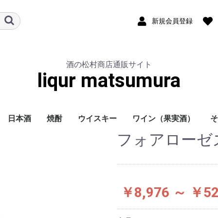
新規会員登録
酒の松村商店通販サイト
liqur matsumura
日本酒
焼酎
ウイスキー
ワイン（果実酒）
そ
フォアローゼズ 
本醸造酒
吟醸酒
大吟醸酒
純米吟醸酒
純米大吟醸酒
純米酒
特別純米酒
ひやおろし
冷酒
その他
麦焼酎
芋焼酎
米焼酎
しそ焼酎
黒糖焼酎
サントリー
ニッカ
輸入ウイスキー
限定品
純米大吟醸酒（限定）
赤ワイン
白ワイン
ロゼ
スパークリング
￥8,976 ～ ￥52