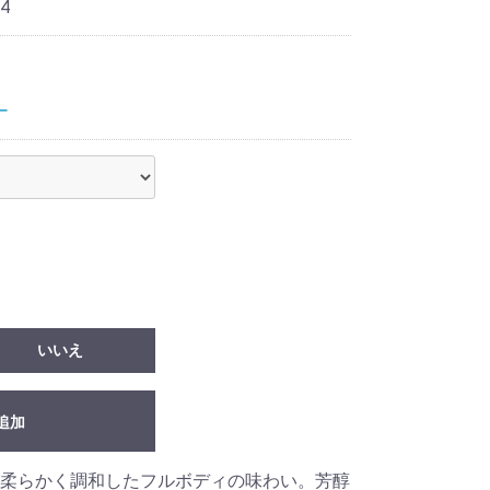
4
ー
いいえ
追加
柔らかく調和したフルボディの味わい。芳醇